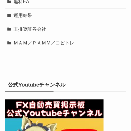
無料EA
運用結果
非推奨証券会社
ＭＡＭ／ＰＡＭＭ／コピトレ
公式Youtubeチャンネル