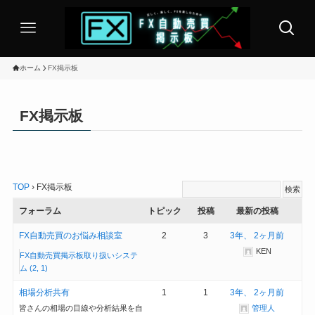
ホーム
FX掲示板
FX掲示板
TOP
›
FX掲示板
フォーラム
トピック
投稿
最新の投稿
FX自動売買のお悩み相談室
2
3
3年、 2ヶ月前
KEN
FX自動売買掲示板取り扱いシステ
ム (2, 1)
相場分析共有
1
1
3年、 2ヶ月前
皆さんの相場の目線や分析結果を自
管理人