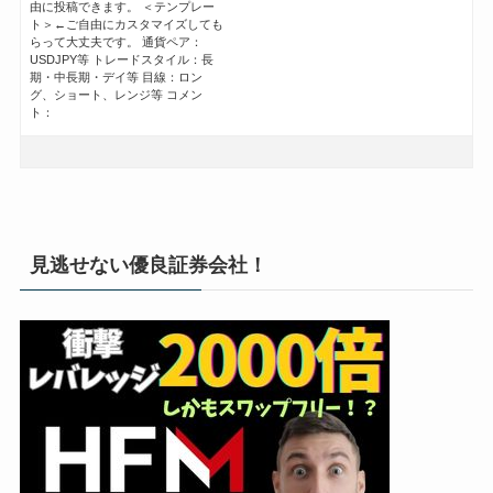
由に投稿できます。 ＜テンプレー
ト＞←ご自由にカスタマイズしても
らって大丈夫です。 通貨ペア：
USDJPY等 トレードスタイル：長
期・中長期・デイ等 目線：ロン
グ、ショート、レンジ等 コメン
ト：
見逃せない優良証券会社！