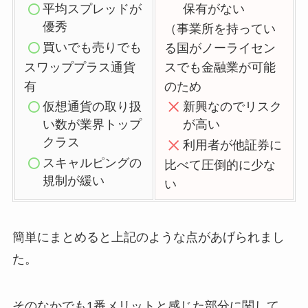
平均スプレッドが
保有がない
優秀
（事業所を持ってい
買い
でも売りでも
る国がノーライセン
スワッププラス通貨
スでも金融業が可能
有
のため
仮想通貨の取り扱
新興なのでリスク
い数が業界トップ
が高い
クラス
利用者
が他証券に
スキャルピングの
比べて圧倒的に少な
規制が緩い
い
簡単にまとめると上記のような点があげられまし
た。
そのなかでも1番メリットと感じた部分に関して